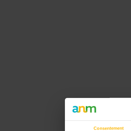
Pre-Built Sites
Home
Elem
60+
Consentement