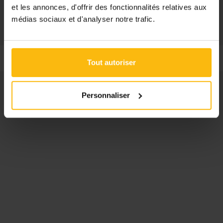
je terecht bij
Onderwijskiezer
of
VDAB
voor een overzicht
et les annonces, d'offrir des fonctionnalités relatives aux
van alle opleidingen.
médias sociaux et d'analyser notre trafic.
Tout autoriser
Personnaliser