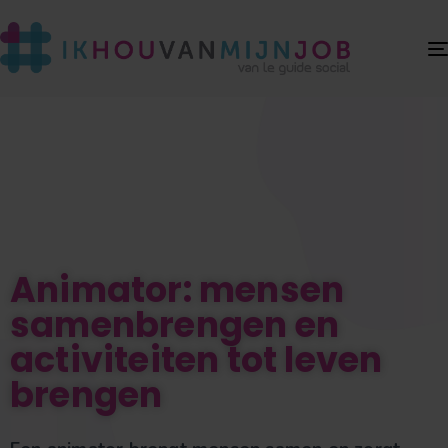
Animator: mensen
samenbrengen en
activiteiten tot leven
brengen