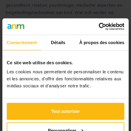
gezondheid, relaties, psychologie, medische aspecten en
begeleidingstechnieken aan bod. Wie zich verder wil
verdiepen in de klinische praktijk, kan nadien nog een
aanvullende opleiding of vervolmakingsprogramma
volgen.
Consentement
Détails
À propos des cookies
Voorwaarden om als
seksuoloog te werken in
Ce site web utilise des cookies.
België
Les cookies nous permettent de personnaliser le contenu
et les annonces, d'offrir des fonctionnalités relatives aux
médias sociaux et d'analyser notre trafic.
De titel van seksuoloog is in België niet wettelijk
beschermd. Daardoor kan in principe iedereen zich zo
noemen. Een erkende universitaire opleiding of
gespecialiseerde vorming is daarom extra belangrijk: die
Tout autoriser
toont aan dat de seksuoloog over de nodige kennis en
begeleidingsvaardigheden beschikt.
Personnaliser