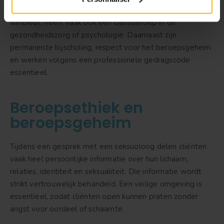
Wie als klinisch seksuoloog therapeutische begeleiding
aanbiedt, heeft vaak ook een basisberoep in de
gezondheidszorg of psychologie. Daarnaast zijn
permanente bijscholing, respect voor het beroepsgeheim
en werken volgens een professionele gedragscode
essentieel.
Beroepsethiek en
beroepsgeheim
Tijdens een gesprek met een seksuoloog delen cliënten
vaak heel persoonlijke informatie over hun lichaam,
relaties, identiteit en seksualiteit. Die informatie wordt
strikt vertrouwelijk behandeld. Een veilige omgeving is
essentieel, zodat cliënten open kunnen praten zonder
angst voor oordeel of schaamte.