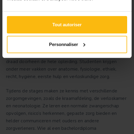
Studietraject en opleiding
Tout autoriser
Om vroedkundige te worden, volg je een professionele
bacheloropleiding Vroedkunde aan een hogeschool. Het
Personnaliser
voltijdse traject duurt drie jaar en telt 180 studiepunten.
Theorie, praktijklessen en stages lopen als een rode
draad doorheen de hele opleiding. Studenten krijgen
onder meer vakken over anatomie, fysiologie, ethiek,
recht, hygiëne, eerste hulp en verloskundige zorg.
Tijdens de stages maken ze kennis met verschillende
zorgomgevingen, zoals de kraamafdeling, de verloskamer
en neonatologie. Ze leren een normale zwangerschap
opvolgen, risico’s herkennen, gepaste zorg bieden en
helder communiceren met ouders en andere
zorgverleners. Wie al een bachelordiploma