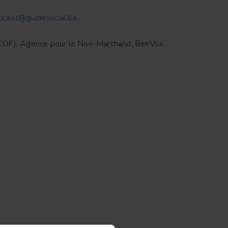
dcast@guidesocial.be
.
COF), Agence pour le Non-Marchand, BenVox,