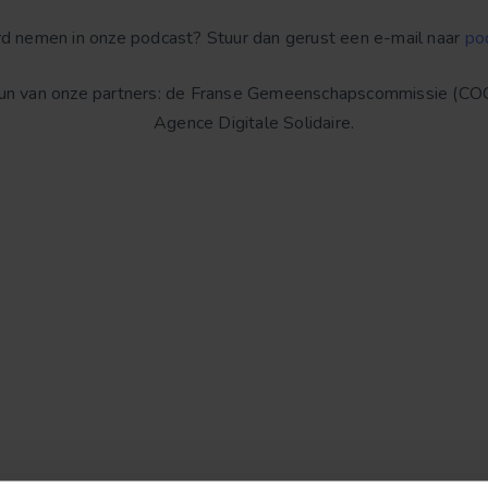
ord nemen in onze podcast?
Stuur dan gerust een e-mail naar
po
un van onze partners: de Franse Gemeenschapscommissie (CO
Agence Digitale Solidaire.