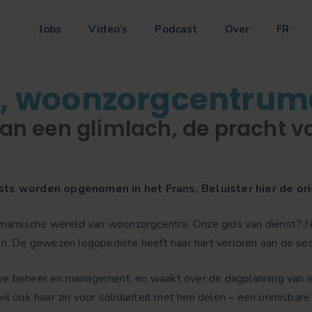
Jobs
Video’s
Podcast
Over
FR
a, woonzorgcentrumd
an een glimlach, de pracht v
ts worden opgenomen in het Frans. Beluister hier de ori
namische wereld van woonzorgcentra. Onze gids van dienst? N
n. De gewezen logopediste heeft haar hart verloren aan de sec
tieve beheer en management, en waakt over de dagplanning van e
e wil ook haar zin voor solidariteit met hen delen – een onmisb