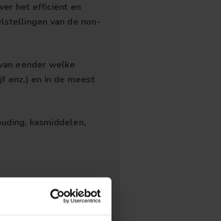
er het efficiënt en
lstellingen van de non-
 van eender welke
jf enz.) en in de meest
houding, kasmiddelen,