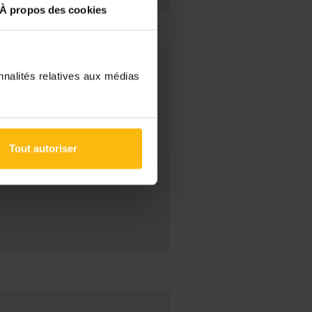
À propos des cookies
nnalités relatives aux médias
n minstens een diploma
s een bachelordiploma de
Tout autoriser
komende troef.