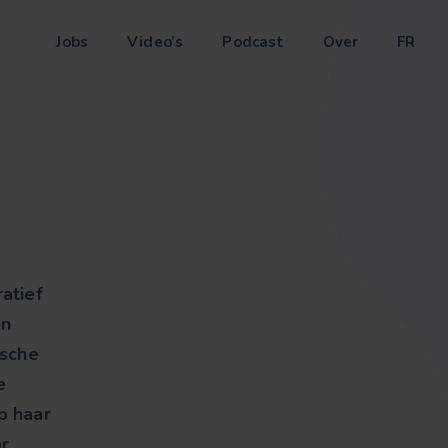
Jobs
Video’s
Podcast
Over
FR
atief
en
ische
e
p haar
ar