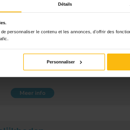
Détails
ies.
e personnaliser le contenu et les annonces, d'offrir des fonctio
afic.
erantwoordelijken in non-profitorganisaties hebbe
 boekhouding, economie of bedrijfsbeheer. Meestal i
Personnaliser
een diploma universitair hoger onderwijs is een bij
Meer info