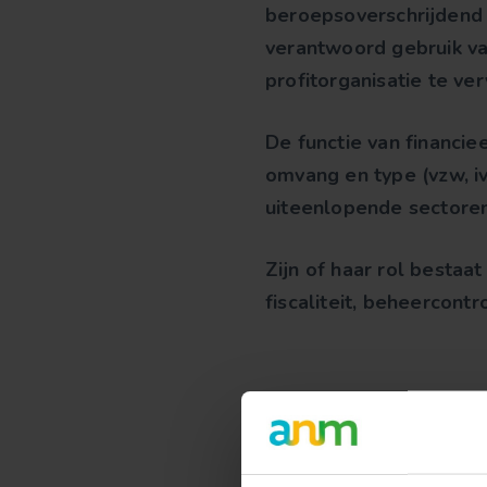
beroepsoverschrijdend b
verantwoord gebruik va
profitorganisatie te ve
De functie van financi
omvang en type (vzw, ivz
uiteenlopende sectoren
Zijn of haar rol bestaa
fiscaliteit, beheercontr