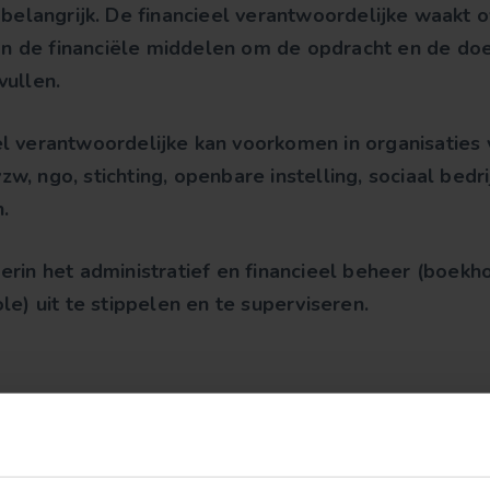
elangrijk. De financieel verantwoordelijke waakt ov
n de financiële middelen om de opdracht en de doe
rvullen.
eel verantwoordelijke kan voorkomen in organisaties
w, ngo, stichting, openbare instelling, sociaal bedri
.
t erin het administratief en financieel beheer (boek
ole) uit te stippelen en te superviseren.
Meer info