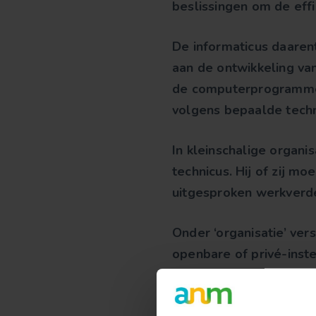
beslissingen om de eff
De informaticus daaren
aan de ontwikkeling v
de computerprogrammeur
volgens bepaalde techn
In kleinschalige organis
technicus. Hij of zij mo
uitgesproken werkverde
Onder ‘organisatie’ ver
openbare of privé-inste
verantwoordelijken hun 
jeugdbeschermingsdiens