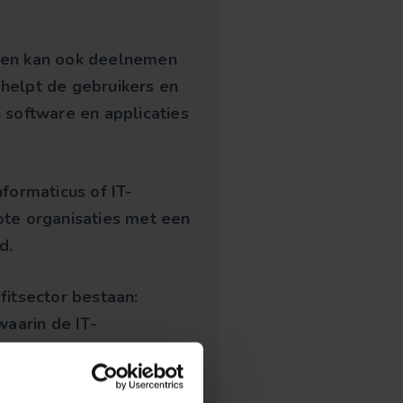
 (en kan ook deelnemen
helpt de gebruikers en
software en applicaties
nformaticus of IT-
rote organisaties met een
d.
fitsector bestaan:
waarin de IT-
zen, kinderdagverblijven,
n beperking enz.