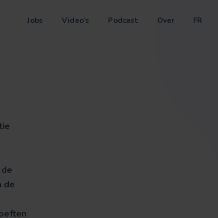
Jobs
Video’s
Podcast
Over
FR
tie
 de
n de
oeften