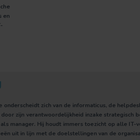
sche
s en
T-
g
e onderscheidt zich van de informaticus, de helpd
or zijn verantwoordelijkheid inzake strategisch be
ls manager. Hij houdt immers toezicht op alle IT-v
eën uit in lijn met de doelstellingen van de organi