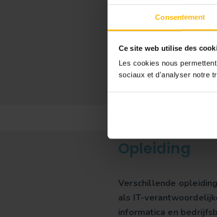
Hij of zij kan bijvoorbe
Consentement
optimaliseren, het dos
dataveiligheid te waar
Ce site web utilise des cook
Les cookies nous permettent d
sociaux et d'analyser notre tr
Opleiding
Verschillende opleidin
als IT-verantwoordelijk
informatica en bedrijf