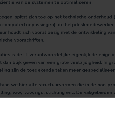
iciëntie van de systemen te optimaliseren.
tegen, spitst zich toe op het technische onderhoud
an computertoepassingen), de helpdeskmedewerker 
 houdt zich vooral bezig met de ontwikkeling van 
ische voorschriften.
aties is de IT-verantwoordelijke eigenlijk de enige i
et dan blijk geven van een grote veelzijdigheid. In g
ling zijn de toegekende taken meer gespecialiseer
staan we hier alle structuurvormen die in de non-pro
lling, vzw, ivzw, ngo, stichting enz. De vakgebieden 
vak kunnen uitvoeren zijn enorm gevarieerd: rusthui
t, residentiële diensten voor volwassenen met ee