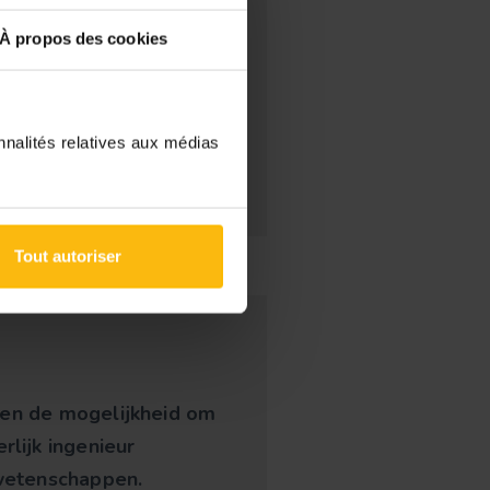
 de activiteiten te
À propos des cookies
 verbeteren en de
nnalités relatives aux médias
Tout autoriser
den de mogelijkheid om
rlijk ingenieur
erwetenschappen.