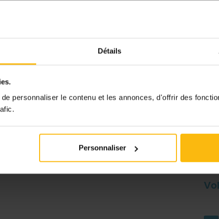
Détails
itiatief gesteund door
ies.
e personnaliser le contenu et les annonces, d'offrir des fonctio
afic.
Personnaliser
Vo