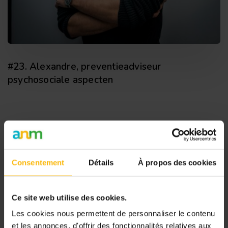
#23. Alexandre, preventieadviseur
psychosociale aspecten
Initiatief gesteund door
Consentement
Détails
À propos des cookies
Ce site web utilise des cookies.
Les cookies nous permettent de personnaliser le contenu
et les annonces, d'offrir des fonctionnalités relatives aux